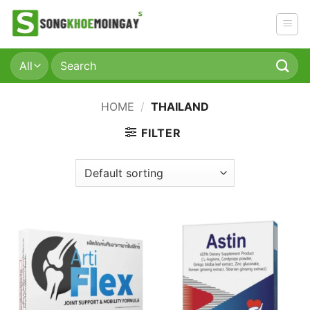
Skip
to
content
Search
for:
HOME
/
THAILAND
FILTER