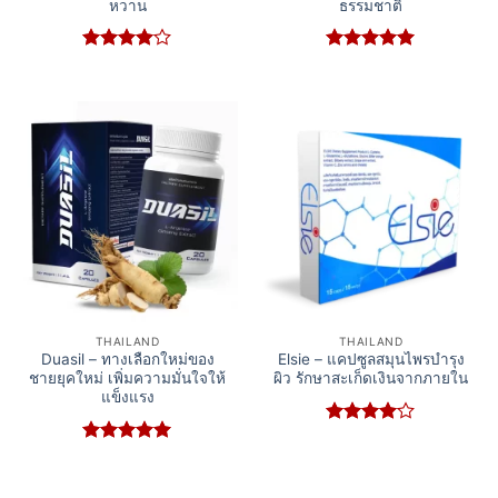
หวาน
ธรรมชาติ
Rated
4
Rated
5
out of 5
out of 5
THAILAND
THAILAND
Duasil – ทางเลือกใหม่ของ
Elsie – แคปซูลสมุนไพรบำรุง
ชายยุคใหม่ เพิ่มความมั่นใจให้
ผิว รักษาสะเก็ดเงินจากภายใน
แข็งแรง
Rated
4
out of 5
Rated
5
out of 5