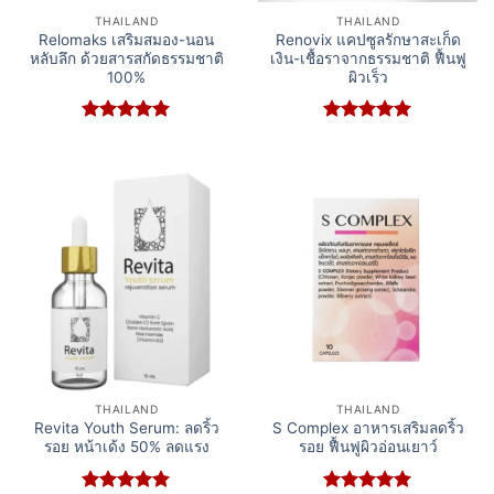
THAILAND
THAILAND
Relomaks เสริมสมอง-นอน
Renovix แคปซูลรักษาสะเก็ด
หลับลึก ด้วยสารสกัดธรรมชาติ
เงิน-เชื้อราจากธรรมชาติ ฟื้นฟู
100%
ผิวเร็ว
Rated
5
Rated
5
out of 5
out of 5
THAILAND
THAILAND
Revita Youth Serum: ลดริ้ว
S Complex อาหารเสริมลดริ้ว
รอย หน้าเด้ง 50% ลดแรง
รอย ฟื้นฟูผิวอ่อนเยาว์