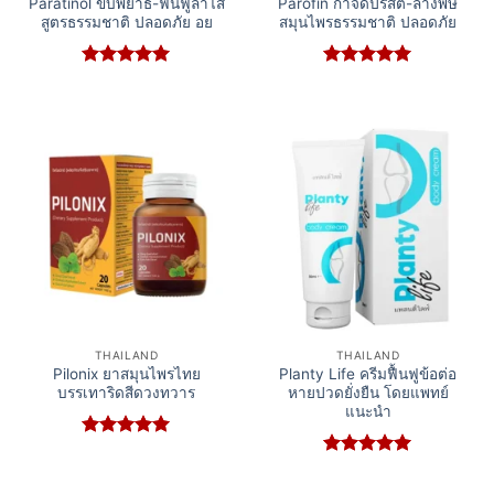
Paratinol ขับพยาธิ-ฟื้นฟูลำไส้
Parofin กำจัดปรสิต-ล้างพิษ
สูตรธรรมชาติ ปลอดภัย อย
สมุนไพรธรรมชาติ ปลอดภัย
Rated
5
Rated
5
out of 5
out of 5
THAILAND
THAILAND
Pilonix ยาสมุนไพรไทย
Planty Life ครีมฟื้นฟูข้อต่อ
บรรเทาริดสีดวงทวาร
หายปวดยั่งยืน โดยแพทย์
แนะนำ
Rated
5
out of 5
Rated
5
out of 5