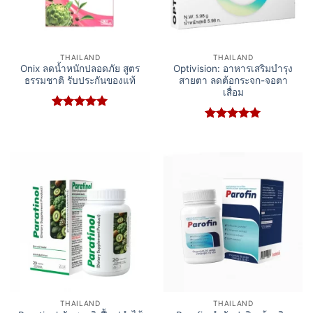
THAILAND
THAILAND
Onix ลดน้ำหนักปลอดภัย สูตร
Optivision: อาหารเสริมบำรุง
ธรรมชาติ รับประกันของแท้
สายตา ลดต้อกระจก-จอตา
เสื่อม
Rated
5
out of 5
Rated
5
out of 5
THAILAND
THAILAND