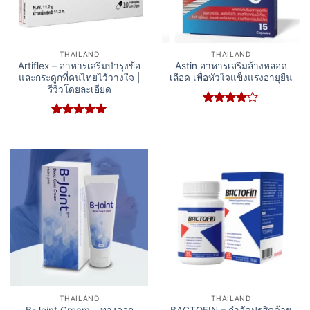
THAILAND
THAILAND
Artiflex – อาหารเสริมบำรุงข้อ
Astin อาหารเสริมล้างหลอด
และกระดูกที่คนไทยไว้วางใจ |
เลือด เพื่อหัวใจแข็งแรงอายุยืน
รีวิวโดยละเอียด
Rated
4
out of 5
Rated
5
out of 5
THAILAND
THAILAND
B-Joint Cream – ทางออก
BACTOFIN – กำจัดปรสิตด้วย