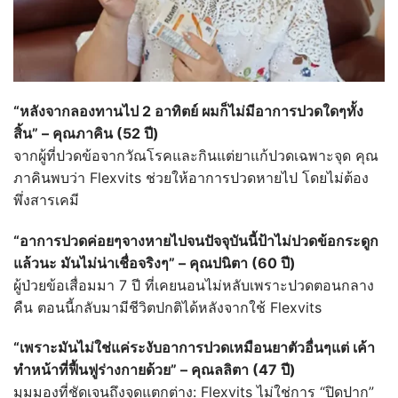
“
หลังจากลองทานไป 2
อาทิตย์
ผมก็ไม่มีอาการปวดใดๆทั้ง
สิ้น
”
–
คุณภาคิน (52
ปี)
จากผู้ที่ปวดข้อจากวัณโรคและกินแต่ยาแก้ปวดเฉพาะจุด คุณ
ภาคินพบว่า Flexvits ช่วยให้อาการปวดหายไป โดยไม่ต้อง
พึ่งสารเคมี
“
อาการปวดค่อยๆจางหายไปจนปัจจุบันนี้ป้าไม่ปวดข้อกระดูก
แล้วนะ
มันไม่น่าเชื่อจริงๆ
”
–
คุณปนิตา (60
ปี)
ผู้ป่วยข้อเสื่อมมา 7 ปี ที่เคยนอนไม่หลับเพราะปวดตอนกลาง
คืน ตอนนี้กลับมามีชีวิตปกติได้หลังจากใช้ Flexvits
“
เพราะมันไม่ใช่แค่ระงับอาการปวดเหมือนยาตัวอื่นๆแต่
เค้า
ทำหน้าที่ฟื้นฟูร่างกายด้วย
”
–
คุณลลิตา (47
ปี)
มุมมองที่ชัดเจนถึงจุดแตกต่าง: Flexvits ไม่ใช่การ “ปิดปาก”