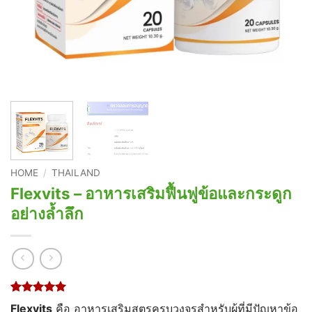
HOME
/
THAILAND
Flexvits – อาหารเสริมฟื้นฟูข้อและกระดูก
อย่างล้ำลึก
Rated
1
5
Flexvits
คือ อาหารเสริมสูตรครบวงจรสำหรับผู้ที่มีปัญหาข้อ