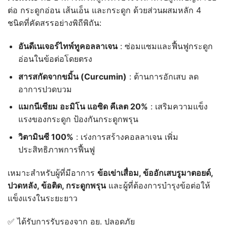
out of 5
ต่อ กระดูกอ่อน เส้นเอ็น และกระดูก ด้วยส่วนผสมหลัก 4
based on
customer
ชนิดที่คัดสรรอย่างพิถีพิถัน:
rating
อันดีเนเจอร์ไทพ์ทูคอลลาเจน
: ซ่อมแซมและฟื้นฟูกระดูก
อ่อนในข้อต่อโดยตรง
สารสกัดจากขมิ้น (Curcumin)
: ต้านการอักเสบ ลด
อาการปวดบวม
แมกนีเซียม
อะมิโน
แอซิด
คีเลต 20%
: เสริมความแข็ง
แรงของกระดูก ป้องกันกระดูกพรุน
วิตามินซี 100%
: เร่งการสร้างคอลลาเจน เพิ่ม
ประสิทธิภาพการฟื้นฟู
เหมาะสำหรับผู้ที่มีอาการ
ข้อเข่าเสื่อม,
ข้ออักเสบรูมาตอยด์,
ปวดหลัง,
ข้อติด,
กระดูกพรุน
และผู้ที่ต้องการบำรุงข้อต่อให้
แข็งแรงในระยะยาว
✅ ได้รับการรับรองจาก อย. ปลอดภัย