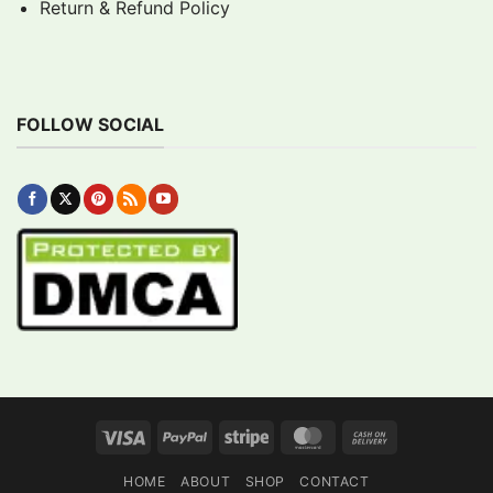
Return & Refund Policy
FOLLOW SOCIAL
Visa
PayPal
Stripe
MasterCard
Cash
On
HOME
ABOUT
SHOP
CONTACT
Delivery