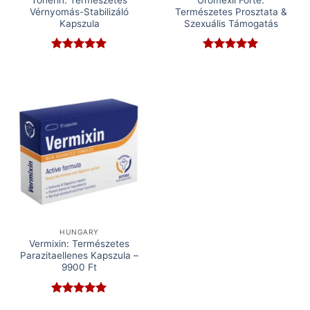
Vérnyomás-Stabilizáló
Természetes Prosztata &
Kapszula
Szexuális Támogatás
Rated
5
Rated
5
out of 5
out of 5
HUNGARY
Vermixin: Természetes
Parazitaellenes Kapszula –
9900 Ft
Rated
5