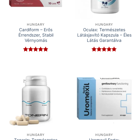
HUNGARY
HUNGARY
Cardiform – Erős
Oculax: Természetes
Érrendszer, Stabil
Látásjavító Kapszula – Éles
Vérnyomás
Látás Garantálva
Rated
5
Rated
5
out of 5
out of 5
HUNGARY
HUNGARY
Tonerin: Természetes
Uromexil Forte: