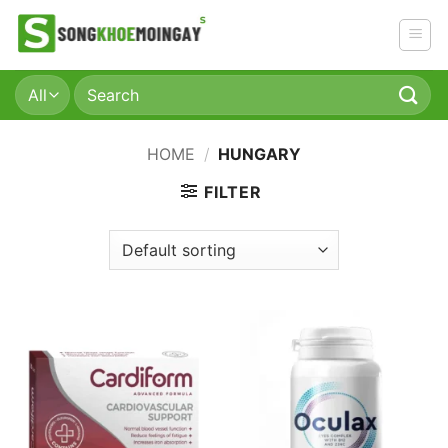
Skip
to
content
Search
for:
HOME
/
HUNGARY
FILTER