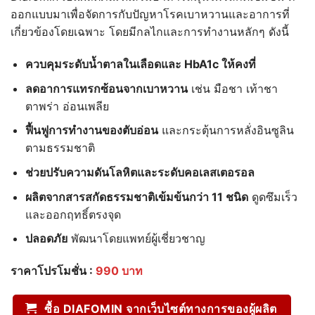
out of 5
ออกแบบมาเพื่อจัดการกับปัญหาโรคเบาหวานและอาการที่
based on
customer
เกี่ยวข้องโดยเฉพาะ โดยมีกลไกและการทำงานหลักๆ ดังนี้
rating
ควบคุมระดับน้ำตาลในเลือดและ HbA1c
ให้คงที่
ลดอาการแทรกซ้อนจากเบาหวาน
เช่น มือชา เท้าชา
ตาพร่า อ่อนเพลีย
ฟื้นฟูการทำงานของตับอ่อน
และกระตุ้นการหลั่งอินซูลิน
ตามธรรมชาติ
ช่วยปรับความดันโลหิตและระดับคอเลสเตอรอล
ผลิตจากสารสกัดธรรมชาติเข้มข้นกว่า 11
ชนิด
ดูดซึมเร็ว
และออกฤทธิ์ตรงจุด
ปลอดภัย
พัฒนาโดยแพทย์ผู้เชี่ยวชาญ
ราคาโปรโมชั่น :
990 บาท
ซื้อ DIAFOMIN จากเว็บไซต์ทางการของผู้ผลิต