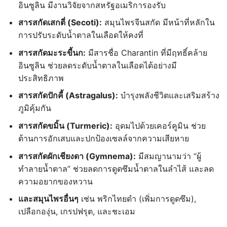
อินซูลิน มีงานวิจัยจากสหรัฐอเมริการองรับ
สารสกัดเสกตี่ (Secoti):
สมุนไพรจีนสกัด มีหน้าที่หลักใน
การปรับระดับน้ำตาลในเลือดให้คงที่
สารสกัดมะระขี้นก:
มีสารชื่อ Charantin ที่มีฤทธิ์คล้าย
อินซูลิน ช่วยลดระดับน้ำตาลในเลือดได้อย่างมี
ประสิทธิภาพ
สารสกัดปักคี้ (Astragalus):
บำรุงพลังชีวิตและเสริมสร้าง
ภูมิคุ้มกัน
สารสกัดขมิ้น (Turmeric):
อุดมไปด้วยเคอร์คูมิน ช่วย
ต้านการอักเสบและปกป้องเซลล์จากความเสียหาย
สารสกัดผักเชียงดา (Gymnema):
มีสมญานามว่า “ผู้
ทำลายน้ำตาล” ช่วยลดการดูดซึมน้ำตาลในลำไส้ และลด
ความอยากของหวาน
และสมุนไพรอื่นๆ
เช่น พริกไทยดำ (เพิ่มการดูดซึม),
เปลือกองุ่น, เกรปฟรุต, และชะเอม