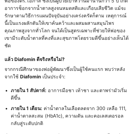
พ่อของดร.โอภาส ซึ่งเป็นผู้ป่วยเบาหวานมานานกว่า 5 ปี เกิด
อาการช็อกจากน้ำตาลสูงจนหมดสติและเกือบเสียชีวิต แม้จะ
รักษาตามวิธีการแผนปัจจุบันอย่างเคร่งครัดก็ตาม เหตุการณ์
นี้เป็นแรงผลักดันให้เขาค้นคว้าและผสมผสานสมุนไพร
คุณภาพสูงจากทั่วโลก จนได้เป็นสูตรเฉพาะที่ช่วยให้พ่อของ
เขามีระดับน้ำตาลที่คงที่และสุขภาพโดยรวมดีขึ้นอย่างเห็นได้
ชัด
แล้ว Diafomin ดีจริงหรือไม่?
จากกรณีศึกษาของพ่อผู้พัฒนาซึ่งเป็นผู้ใช้คนแรก พบว่าหลัง
จากใช้
Diafomin
เป็นประจำ:
ภายใน 1
สัปดาห์:
อาการมือชา เท้าชา และตาพร่ามัวเริ่ม
ดีขึ้น
ภายใน 1
เดือน:
ค่าน้ำตาลในเลือดลดจาก 300 เหลือ 111,
ค่าน้ำตาลสะสม (HbA1c), ความดัน และคอเลสเตอรอล
กลับสู่ระดับปกติ