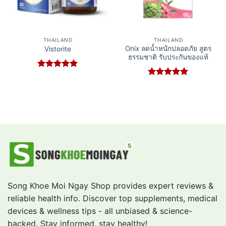
THAILAND
THAILAND
Onix ลดน้ำหนักปลอดภัย สูตร
Vistorite
ธรรมชาติ รับประกันของแท้
Rated
5
out of 5
Rated
5
out of 5
Song Khoe Moi Ngay Shop provides expert reviews &
reliable health info. Discover top supplements, medical
devices & wellness tips - all unbiased & science-
backed. Stay informed, stay healthy!