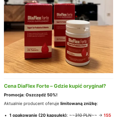
Cena DiaFlex Forte – Gdzie kupić oryginał?
Promocja: Oszczędź 50%!
Aktualnie producent oferuje
limitowaną zniżkę
:
1 opakowanie (20 kapsułek)
: ~~
310 PLN
~~ →
155