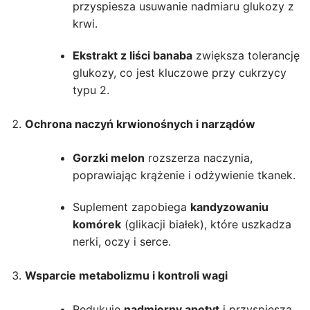
przyspiesza usuwanie nadmiaru glukozy z
krwi.
Ekstrakt z liści banaba
zwiększa tolerancję
glukozy, co jest kluczowe przy cukrzycy
typu 2.
Ochrona naczyń krwionośnych i narządów
Gorzki melon
rozszerza naczynia,
poprawiając krążenie i odżywienie tkanek.
Suplement zapobiega
kandyzowaniu
komórek
(glikacji białek), które uszkadza
nerki, oczy i serce.
Wsparcie metabolizmu i kontroli wagi
Redukuje
nadmierny apetyt
i przyspiesza