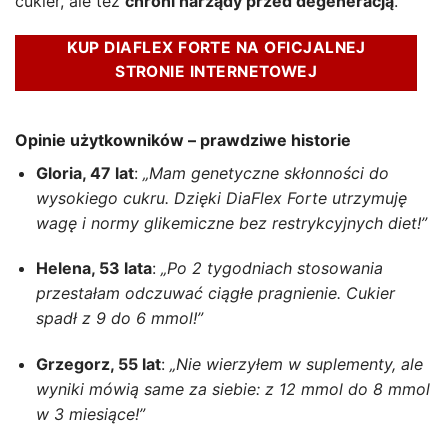
cukier, ale też
chroni narządy przed degeneracją
.
KUP DIAFLEX FORTE NA OFICJALNEJ
STRONIE INTERNETOWEJ
Opinie użytkowników – prawdziwe historie
Gloria, 47 lat
:
„Mam genetyczne skłonności do
wysokiego cukru. Dzięki DiaFlex Forte utrzymuję
wagę i normy glikemiczne bez restrykcyjnych diet!”
Helena, 53 lata
:
„Po 2 tygodniach stosowania
przestałam odczuwać ciągłe pragnienie. Cukier
spadł z 9 do 6 mmol!”
Grzegorz, 55 lat
:
„Nie wierzyłem w suplementy, ale
wyniki mówią same za siebie: z 12 mmol do 8 mmol
w 3 miesiące!”