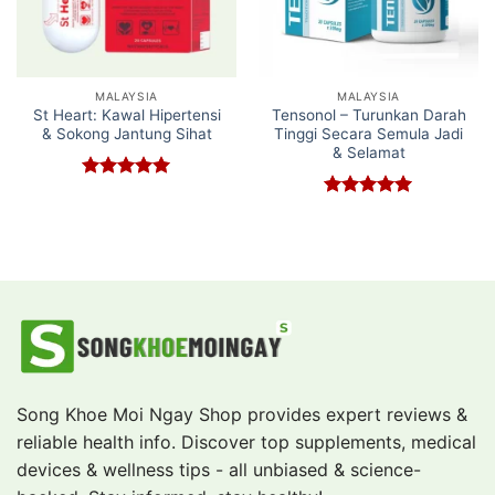
MALAYSIA
MALAYSIA
St Heart: Kawal Hipertensi
Tensonol – Turunkan Darah
& Sokong Jantung Sihat
Tinggi Secara Semula Jadi
& Selamat
Rated
5
out of 5
Rated
5
out of 5
Song Khoe Moi Ngay Shop provides expert reviews &
reliable health info. Discover top supplements, medical
devices & wellness tips - all unbiased & science-