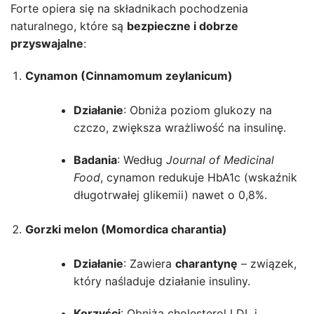
Forte opiera się na składnikach pochodzenia
naturalnego, które są
bezpieczne i dobrze
przyswajalne
:
Cynamon (Cinnamomum zeylanicum)
Działanie
: Obniża poziom glukozy na
czczo, zwiększa wrażliwość na insulinę.
Badania
: Według
Journal of Medicinal
Food
, cynamon redukuje HbA1c (wskaźnik
długotrwałej glikemii) nawet o 0,8%.
Gorzki melon (Momordica charantia)
Działanie
: Zawiera
charantynę
– związek,
który naśladuje działanie insuliny.
Korzyści
: Obniża cholesterol LDL i