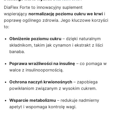
out of 5
based on
DiaFlex Forte to innowacyjny suplement
customer
rating
wspierający
normalizację poziomu cukru we krwi
i
poprawę ogólnego zdrowia. Jego kluczowe korzyści
to:
Obniżenie poziomu cukru
– dzięki naturalnym
składnikom, takim jak cynamon i ekstrakt z liści
banaba.
Poprawa wrażliwości na insulinę
– co pomaga w
walce z insulinoopornością.
Ochrona naczyń krwionośnych
– zapobiega
powikłaniom związanym z wysokim cukrem.
Wsparcie metabolizmu
– redukuje nadmierny
apetyt i wspomaga kontrolę wagi.