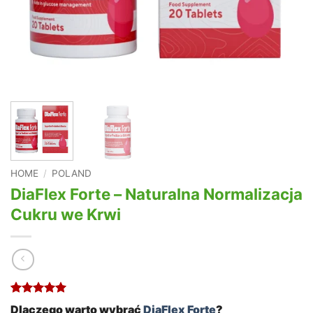
HOME
/
POLAND
DiaFlex Forte – Naturalna Normalizacja
Cukru we Krwi
Rated
1
5
Dlaczego warto wybrać
DiaFlex Forte
?