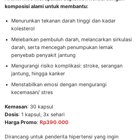
out of 5
komposisi alami untuk membantu:
based on
customer
rating
Menurunkan tekanan darah tinggi dan kadar
kolesterol
Melebarkan pembuluh darah, melancarkan sirkulasi
darah, serta mencegah penumpukan lemak
penyebab penyakit jantung
Mengurangi risiko komplikasi: stroke, serangan
jantung, hingga kanker
Menstabilkan emosi dengan mengurangi
kecemasan/ stres
Kemasan
: 30 kapsul
Dosis
: 1 kapsul, 3x sehari
Harga Promo
:
Rp390.000
Dirancang untuk penderita hipertensi yang ingin