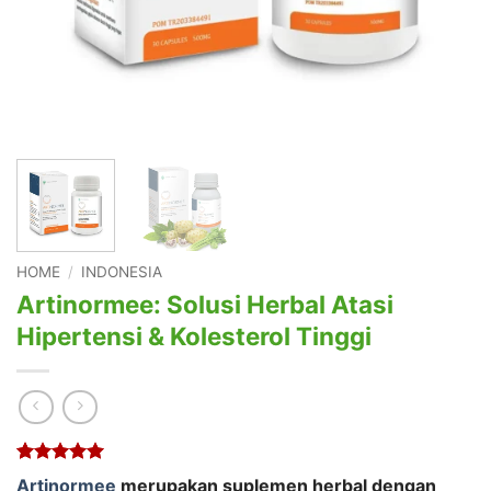
HOME
/
INDONESIA
Artinormee: Solusi Herbal Atasi
Hipertensi & Kolesterol Tinggi
Rated
1
5
Artinormee
merupakan suplemen herbal dengan