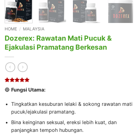
HOME
/
MALAYSIA
Dozerex: Rawatan Mati Pucuk &
Ejakulasi Pramatang Berkesan
Rated
1
5
🔵
Fungsi Utama:
out of 5
based on
customer
Tingkatkan kesuburan lelaki & sokong rawatan mati
rating
pucuk/ejakulasi pramatang.
Bina keinginan seksual, ereksi lebih kuat, dan
panjangkan tempoh hubungan.