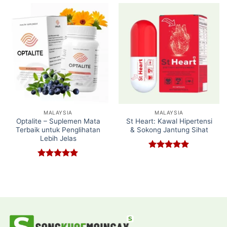
MALAYSIA
MALAYSIA
Optalite – Suplemen Mata
St Heart: Kawal Hipertensi
Terbaik untuk Penglihatan
& Sokong Jantung Sihat
Lebih Jelas
Rated
5
out of 5
Rated
5
out of 5