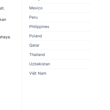
Mexico
it.
Peru
kan
Philippines
Poland
ahaya.
Qatar
Thailand
Uzbekistan
Việt Nam