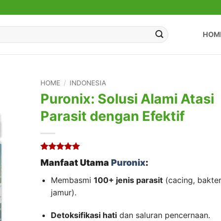
HOM
HOME
/
INDONESIA
Puronix: Solusi Alami Atasi
Parasit dengan Efektif
Rated
1
5
Manfaat Utama
Puronix
:
out of 5
based on
Membasmi
100+ jenis parasit
(cacing, bakter
customer
rating
jamur).
Detoksifikasi hati
dan saluran pencernaan.