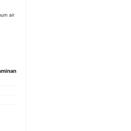
num air
jaminan